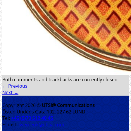
Both comments and trackbacks are currently closed.
←
Previous
Next
→
Copyright 2026 ©
UTSI@ Communications
Östen Undéns Gata 102, 227 62 LUND
Tel:
+46 (0)70 512 40 45
E-post:
sven-erik@utsia.com