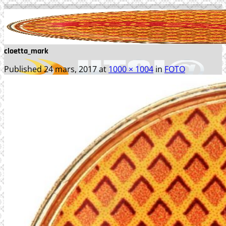
Skip
to
content
cloetta_mark
Published
24 mars, 2017
at
1000 × 1004
in
FOTO
TJÄNSTER
WEBBPRODUKTION
TEXTPRODUKTION
PRINT
FOTO