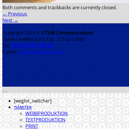
Both comments and trackbacks are currently closed.
←
Previous
Next
→
Copyright 2026 ©
UTSI@ Communications
Östen Undéns Gata 102, 227 62 LUND
Tel:
+46 (0)70 512 40 45
E-post:
sven-erik@utsia.com
[weglot_switcher]
TJÄNSTER
WEBBPRODUKTION
TEXTPRODUKTION
PRINT