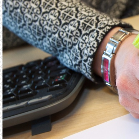
TJÄNSTER
WEBBPRODUKTION
TEXTPRODUKTION
PRINT
FOTO
REFERENSER
FÖRETAGET
SENASTE PROJEKT
KONTAKT