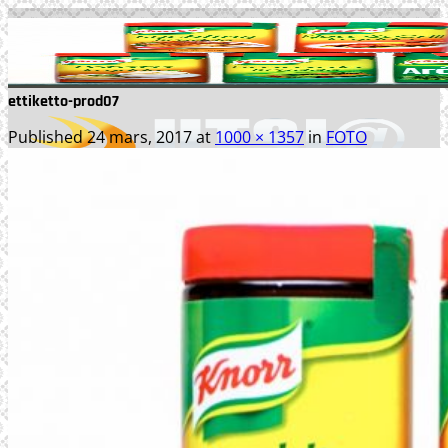
Skip
to
content
ettiketto-prod07
Published
24 mars, 2017
at
1000 × 1357
in
FOTO
TJÄNSTER
WEBBPRODUKTION
TEXTPRODUKTION
PRINT
FOTO