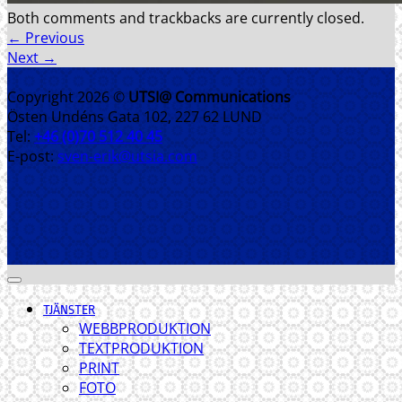
Both comments and trackbacks are currently closed.
←
Previous
Next
→
Copyright 2026 ©
UTSI@ Communications
Östen Undéns Gata 102, 227 62 LUND
Tel:
+46 (0)70 512 40 45
E-post:
sven-erik@utsia.com
TJÄNSTER
WEBBPRODUKTION
TEXTPRODUKTION
PRINT
FOTO