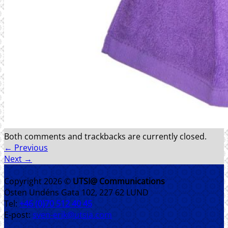
Both comments and trackbacks are currently closed.
←
Previous
Next
→
Copyright 2026 ©
UTSI@ Communications
Östen Undéns Gata 102, 227 62 LUND
Tel:
+46 (0)70 512 40 45
E-post:
sven-erik@utsia.com