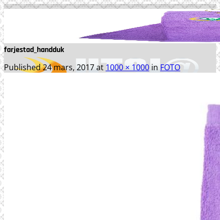
Skip
to
content
farjestad_handduk
Published
24 mars, 2017
at
1000 × 1000
in
FOTO
TJÄNSTER
WEBBPRODUKTION
TEXTPRODUKTION
PRINT
FOTO