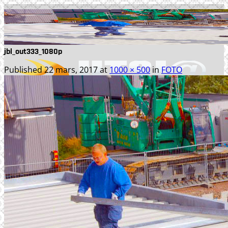
Skip
to
content
jbl_out333_1080p
Published
22 mars, 2017
at
1000 × 500
in
FOTO
TJÄNSTER
WEBBPRODUKTION
TEXTPRODUKTION
PRINT
FOTO