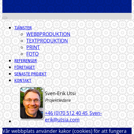
TJÄNSTER
WEBBPRODUKTION
TEXTPRODUKTION
PRINT
FOTO
REFERENSER
FÖRETAGET
SENASTE PROJEKT
KONTAKT
Sven-Erik Utsi
Projektledare
+46 (0)70 512 40 45
Sven-
erik@utsia.com
Vår webbplats använder kakor (cookies) för att fungera