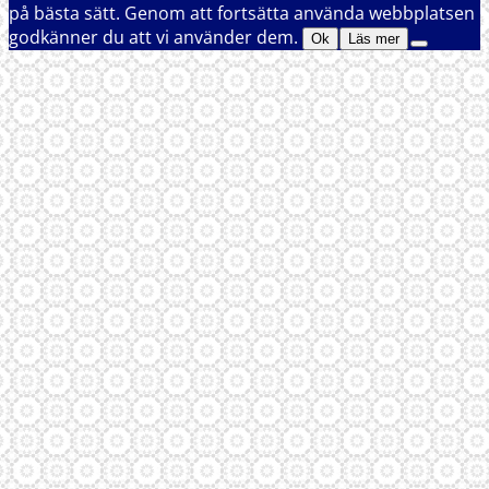
på bästa sätt. Genom att fortsätta använda webbplatsen
godkänner du att vi använder dem.
Ok
Läs mer