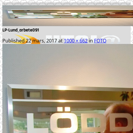
Skip
to
content
LP-Lund_arbete091
Published
22 mars, 2017
at
1000 × 662
in
FOTO
TJÄNSTER
WEBBPRODUKTION
TEXTPRODUKTION
PRINT
FOTO