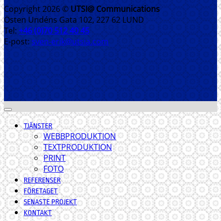
Copyright 2026 ©
UTSI@ Communications
Östen Undéns Gata 102, 227 62 LUND
Tel:
+46 (0)70 512 40 45
E-post:
sven-erik@utsia.com
TJÄNSTER
WEBBPRODUKTION
TEXTPRODUKTION
PRINT
FOTO
REFERENSER
FÖRETAGET
SENASTE PROJEKT
KONTAKT