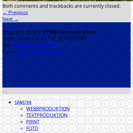
Both comments and trackbacks are currently closed.
←
Previous
Next
→
Copyright 2026 ©
UTSI@ Communications
Östen Undéns Gata 102, 227 62 LUND
Tel:
+46 (0)70 512 40 45
E-post:
sven-erik@utsia.com
TJÄNSTER
WEBBPRODUKTION
TEXTPRODUKTION
PRINT
FOTO