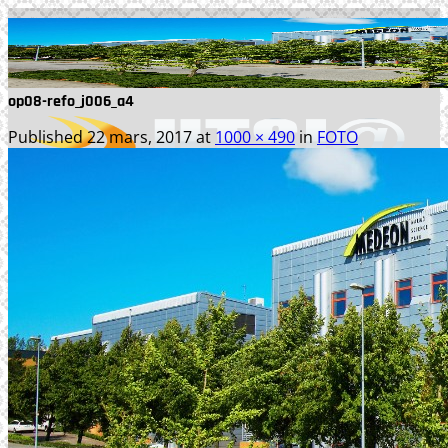
Skip
to
content
op08-refo_j006_a4
Published
22 mars, 2017
at
1000 × 490
in
FOTO
TJÄNSTER
WEBBPRODUKTION
TEXTPRODUKTION
PRINT
FOTO