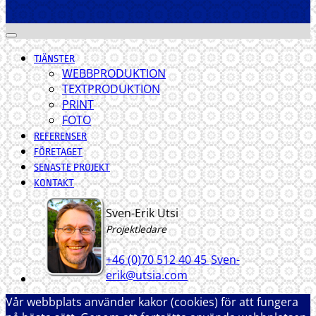
TJÄNSTER
WEBBPRODUKTION
TEXTPRODUKTION
PRINT
FOTO
REFERENSER
FÖRETAGET
SENASTE PROJEKT
KONTAKT
Sven-Erik Utsi
Projektledare
+46 (0)70 512 40 45
Sven-
erik@utsia.com
Vår webbplats använder kakor (cookies) för att fungera