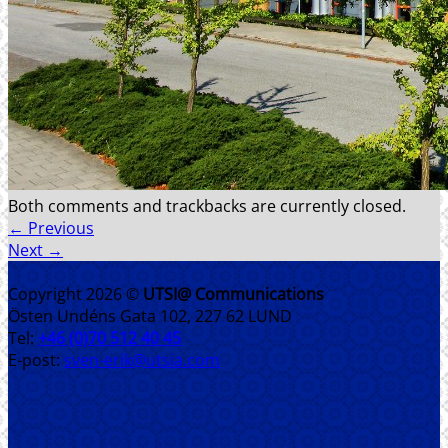
REFERENSER
FÖRETAGET
SENASTE PROJEKT
KONTAKT
Both comments and trackbacks are currently closed.
←
Previous
Next
→
Copyright 2026 ©
UTSI@ Communications
Östen Undéns Gata 102, 227 62 LUND
Tel:
+46 (0)70 512 40 45
E-post:
sven-erik@utsia.com