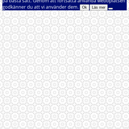
på bästa sätt. Genom att fortsätta använda webbplatsen
godkänner du att vi använder dem.
Ok
Läs mer