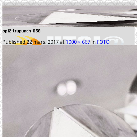
Skip
to
content
op12-trupunch_058
Published
22 mars, 2017
at
1000 × 667
in
FOTO
TJÄNSTER
WEBBPRODUKTION
TEXTPRODUKTION
PRINT
FOTO