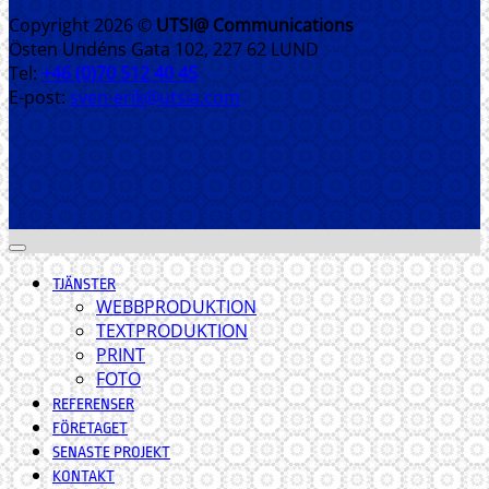
Copyright 2026 ©
UTSI@ Communications
Östen Undéns Gata 102, 227 62 LUND
Tel:
+46 (0)70 512 40 45
E-post:
sven-erik@utsia.com
TJÄNSTER
WEBBPRODUKTION
TEXTPRODUKTION
PRINT
FOTO
REFERENSER
FÖRETAGET
SENASTE PROJEKT
KONTAKT