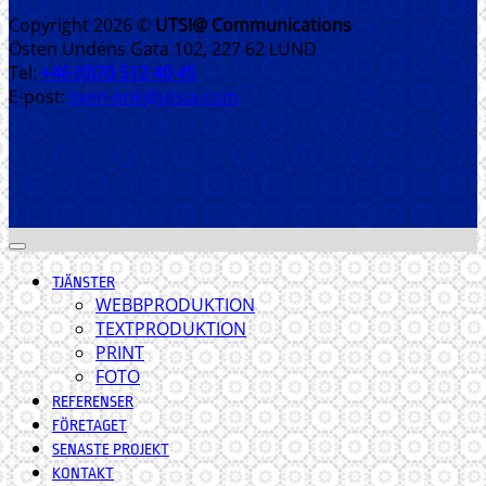
Copyright 2026 ©
UTSI@ Communications
Östen Undéns Gata 102, 227 62 LUND
Tel:
+46 (0)70 512 40 45
E-post:
sven-erik@utsia.com
TJÄNSTER
WEBBPRODUKTION
TEXTPRODUKTION
PRINT
FOTO
REFERENSER
FÖRETAGET
SENASTE PROJEKT
KONTAKT