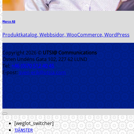
Marco AB
Produktkatalog, Webbsidor, WooCommerce, WordPress
Copyright 2026 ©
UTSI@ Communications
Östen Undéns Gata 102, 227 62 LUND
Tel:
+46 (0)70 512 40 45
E-post:
sven-erik@utsia.com
[weglot_switcher]
TJÄNSTER