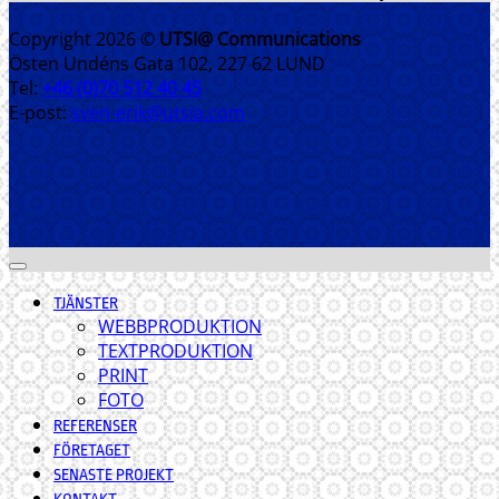
Copyright 2026 ©
UTSI@ Communications
Östen Undéns Gata 102, 227 62 LUND
Tel:
+46 (0)70 512 40 45
E-post:
sven-erik@utsia.com
TJÄNSTER
WEBBPRODUKTION
TEXTPRODUKTION
PRINT
FOTO
REFERENSER
FÖRETAGET
SENASTE PROJEKT