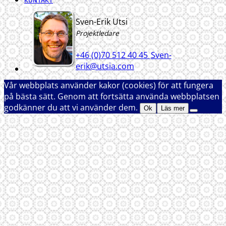
KONTAKT
Sven-Erik Utsi
Projektledare
+46 (0)70 512 40 45
Sven-
erik@utsia.com
Vår webbplats använder kakor (cookies) för att fungera
på bästa sätt. Genom att fortsätta använda webbplatsen
godkänner du att vi använder dem.
Ok
Läs mer