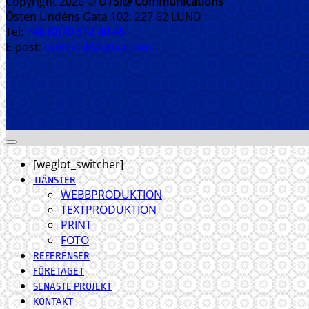
Copyright 2026 ©
UTSI@ Communications
Östen Undéns Gata 102, 227 62 LUND
Tel:
+46 (0)70 512 40 45
E-post:
sven-erik@utsia.com
[weglot_switcher]
TJÄNSTER
WEBBPRODUKTION
TEXTPRODUKTION
PRINT
FOTO
REFERENSER
FÖRETAGET
SENASTE PROJEKT
KONTAKT