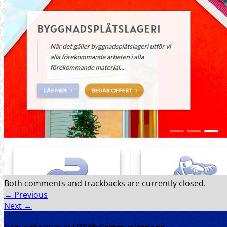
TJÄNSTER
WEBBPRODUKTION
TEXTPRODUKTION
PRINT
FOTO
REFERENSER
FÖRETAGET
SENASTE PROJEKT
KONTAKT
Both comments and trackbacks are currently closed.
←
Previous
Next
→