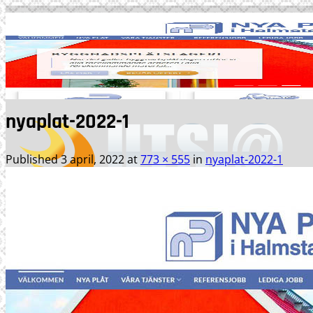
Skip
to
content
nyaplat-2022-1
Published
3 april, 2022
at
773 × 555
in
nyaplat-2022-1